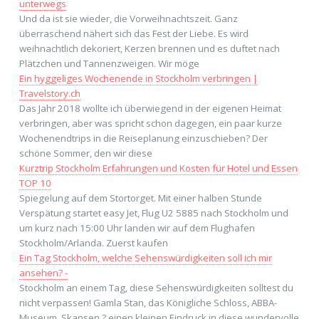
unterwegs
Und da ist sie wieder, die Vorweihnachtszeit. Ganz
überraschend nähert sich das Fest der Liebe. Es wird
weihnachtlich dekoriert, Kerzen brennen und es duftet nach
Plätzchen und Tannenzweigen. Wir möge
Ein hyggeliges Wochenende in Stockholm verbringen |
Travelstory.ch
Das Jahr 2018 wollte ich überwiegend in der eigenen Heimat
verbringen, aber was spricht schon dagegen, ein paar kurze
Wochenendtrips in die Reiseplanung einzuschieben? Der
schöne Sommer, den wir diese
Kurztrip Stockholm Erfahrungen und Kosten für Hotel und Essen
TOP 10
Spiegelung auf dem Stortorget. Mit einer halben Stunde
Verspätung startet easy Jet, Flug U2 5885 nach Stockholm und
um kurz nach 15:00 Uhr landen wir auf dem Flughafen
Stockholm/Arlanda. Zuerst kaufen
Ein Tag Stockholm, welche Sehenswürdigkeiten soll ich mir
ansehen? -
Stockholm an einem Tag, diese Sehenswürdigkeiten solltest du
nicht verpassen! Gamla Stan, das Königliche Schloss, ABBA-
Museum, Skansen ? einen kleinen Eindruck in diese wundervolle