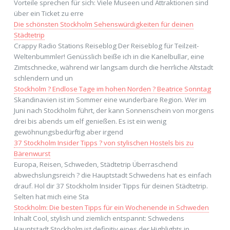
Vorteile sprechen für sich: Viele Museen und Attraktionen sind
über ein Ticket zu erre
Die schönsten Stockholm Sehenswürdigkeiten für deinen
Städtetrip
Crappy Radio Stations Reiseblog Der Reiseblog für Teilzeit-
Weltenbummler! Genüsslich beiße ich in die Kanelbullar, eine
Zimtschnecke, während wir langsam durch die herrliche Altstadt
schlendern und un
Stockholm ? Endlose Tage im hohen Norden ? Beatrice Sonntag
Skandinavien ist im Sommer eine wunderbare Region. Wer im
Juni nach Stockholm führt, der kann Sonnenschein von morgens
drei bis abends um elf genießen. Es ist ein wenig
gewöhnungsbedürftig aber irgend
37 Stockholm Insider Tipps ? von stylischen Hostels bis zu
Bärenwurst
Europa, Reisen, Schweden, Städtetrip Überraschend
abwechslungsreich ? die Hauptstadt Schwedens hat es einfach
drauf. Hol dir 37 Stockholm Insider Tipps für deinen Städtetrip.
Selten hat mich eine Sta
Stockholm: Die besten Tipps für ein Wochenende in Schweden
Inhalt Cool, stylish und ziemlich entspannt: Schwedens
Hauptstadt Stockholm ist definitiv eines der Highlights in