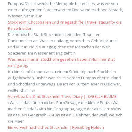
Europas. Die schwedische Metropole bietet alles, was wir von
einer aufregenden Stadt erwarten: Eine wunderschöne Altstadt,
Wasser, Natur, Kun
Stockholm: Chocoballen und Kriegsschiffe | travelistas.info- die
Reise-Insider
Die nordische Stadt Stockholm bietet dem Touristen
Flaniermeilen am Wasser entlang, nordisches Gebäck, Kunst
und Kultur und die ausgeglichensten Menschen der Welt.
Spazieren am Wasser entlang geht in
Was muss man in Stockholm gesehen haben? Nummer 3 ist
einzigartig.
Ich bin ziemlich spontan zu einem Städtetrip nach Stockholm
aufgebrochen. Bisher war ich im Norden Europas eher in Irland
und Schottland unterwegs. Da ich vor Kurzem aber in Oslo war,
wollte ich mir w
Von Abba bis Zimt: Stockholm Travel Diary | ISABELLA BLUME
»Was ist das für ein dickes Buch?« sagte der kleine Prinz. »Was
machen Sie da?« »Ich bin Geograph«, sagte der alte Herr. »Was
ist das, ein Geograph?« »Das ist ein Gelehrter, der weiß, wo sich
die Meer
Ein vorweihnachtliches Stockholm | Reiseblog Helden